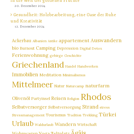
in die Welt der goldenen Früchte
20. Dezember 2024
Gesundheit: Holzbearbeitung, eine Oase der Ruhe
und Kreativität
12. Dezember 2024
Auswandern
appartement
Ackerbau
Albanien
Antike
bio
Camping
Burnout
Depression
Digital Detox
Ferienwohnung
gebirge
Geschichte
Griechenland
Handwerken
Handel
Immobilien
Meditation
Minimalismus
Mittelmeer
naturfarm
Natur
Naturcamp
Rhodos
Reisen
Olivenöl
Partyinsel
Religion
Strand
Selbstversorger
Selbstversorgung
stress
Türkei
Tourismus
Stressmanagement
Trekking
Tradition
Urlaub
Wandern
Wirtschaft
Waldurlaub
Ägäis
Wohnwagen
Yoga
Zeltplatz