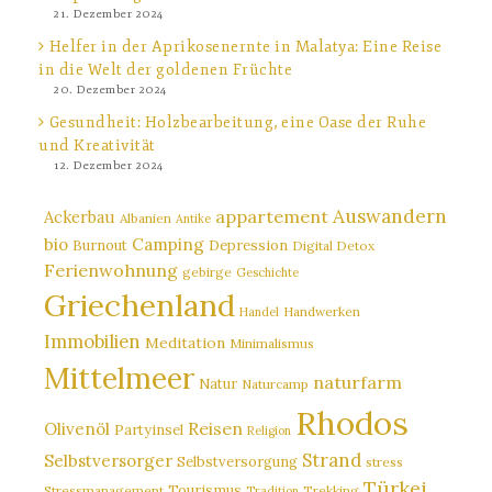
21. Dezember 2024
Helfer in der Aprikosenernte in Malatya: Eine Reise
in die Welt der goldenen Früchte
20. Dezember 2024
Gesundheit: Holzbearbeitung, eine Oase der Ruhe
und Kreativität
12. Dezember 2024
Auswandern
appartement
Ackerbau
Albanien
Antike
bio
Camping
Burnout
Depression
Digital Detox
Ferienwohnung
gebirge
Geschichte
Griechenland
Handwerken
Handel
Immobilien
Meditation
Minimalismus
Mittelmeer
naturfarm
Natur
Naturcamp
Rhodos
Reisen
Olivenöl
Partyinsel
Religion
Strand
Selbstversorger
Selbstversorgung
stress
Türkei
Tourismus
Stressmanagement
Trekking
Tradition