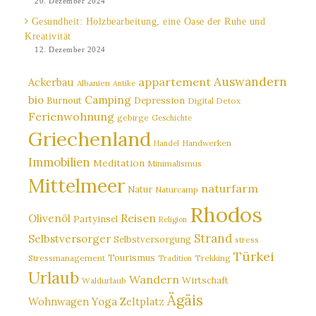
20. Dezember 2024
Gesundheit: Holzbearbeitung, eine Oase der Ruhe und
Kreativität
12. Dezember 2024
Auswandern
appartement
Ackerbau
Albanien
Antike
bio
Camping
Burnout
Depression
Digital Detox
Ferienwohnung
gebirge
Geschichte
Griechenland
Handwerken
Handel
Immobilien
Meditation
Minimalismus
Mittelmeer
naturfarm
Natur
Naturcamp
Rhodos
Reisen
Olivenöl
Partyinsel
Religion
Strand
Selbstversorger
Selbstversorgung
stress
Türkei
Tourismus
Stressmanagement
Trekking
Tradition
Urlaub
Wandern
Wirtschaft
Waldurlaub
Ägäis
Wohnwagen
Yoga
Zeltplatz